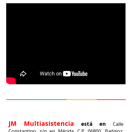
JM Multiasistencia
está en
Calle
Constantino, s/n en Mérida, C.P. 06800, Badajoz.